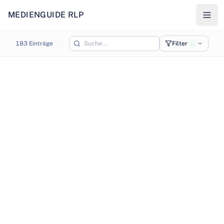
MEDIENGUIDE RLP
Karte - Medienstandorte in Rheinland-Pfalz
183
Einträge
Filter
0
©
OpenStreetMap
©
CARTO