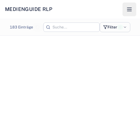
MEDIENGUIDE RLP
Karte - Medienstandorte in Rheinland-Pfalz
183
Einträge
Filter
0
©
OpenStreetMap
©
CARTO