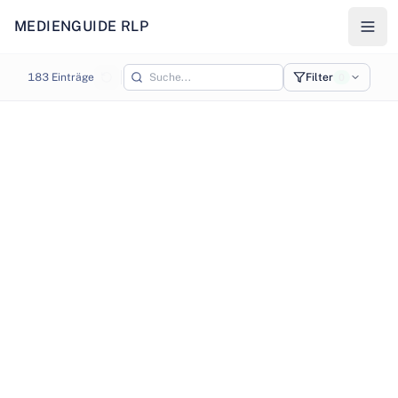
MEDIENGUIDE RLP
Karte - Medienstandorte in Rheinland-Pfalz
183
Einträge
Filter
0
©
OpenStreetMap
©
CARTO