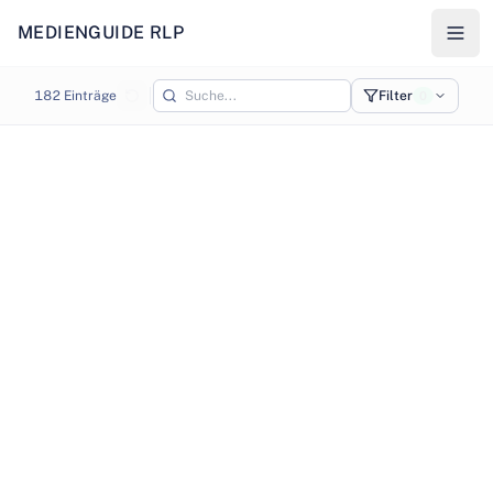
MEDIENGUIDE RLP
Karte - Medienstandorte in Rheinland-Pfalz
182
Einträge
Filter
0
©
OpenStreetMap
©
CARTO