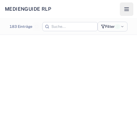
MEDIENGUIDE RLP
Karte - Medienstandorte in Rheinland-Pfalz
183
Einträge
Filter
0
©
OpenStreetMap
©
CARTO