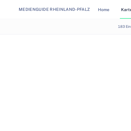
MEDIENGUIDE RHEINLAND-PFALZ
Home
Kart
Karte - Medienstandorte in Rheinland-Pfalz
183
Ein