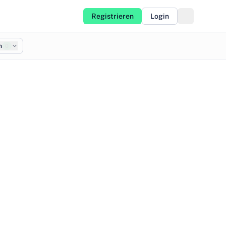
Registrieren
Login
n
0
©
OpenStreetMap
©
CARTO