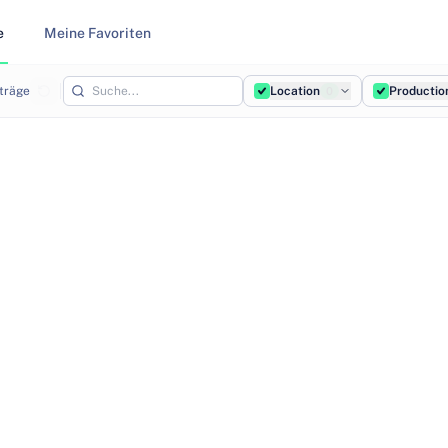
e
Meine Favoriten
träge
Location
Productio
0