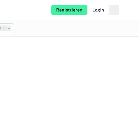
Registrieren
Login
n
0
©
OpenStreetMap
©
CARTO