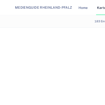
MEDIENGUIDE RHEINLAND-PFALZ
Home
Kart
Karte - Medienstandorte in Rheinland-Pfalz
183
Ein