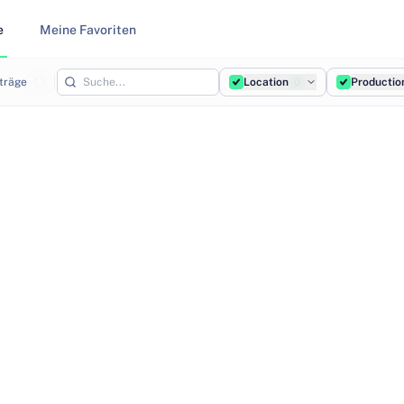
e
Meine Favoriten
träge
Location
Productio
0