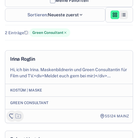
Meine Favoriten
Sortieren:
Neueste zuerst
2
Einträge
|
Green Consultant
Production
Irina Roglin
Hi, ich bin Irina. Maskenbildnerin und Green Consultantin für
Film und TV.<div>Meldet euch gern bei mir:)</div>...
KOSTÜM | MASKE
GREEN CONSULTANT
55124
MAINZ
Production