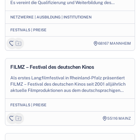
Es vereint die Qualifizierung und Weiterbildung des
filmischen Nachwuchses mit einem jährl...
NETZWERKE | AUSBILDUNG | INSTITUTIONEN
FESTIVALS | PREISE
68167
MANNHEIM
1
/
3
Production
FILMZ – Festival des deutschen Kinos
Als erstes Langfilmfestival in Rheinland-Pfalz präsentiert
FILMZ – Festival des deutschen Kinos seit 2001 alljährlich
aktuelle Filmproduktionen aus dem deutschsprachigen
Raum. Das Festival präsentiert...
FESTIVALS | PREISE
55116
MAINZ
1
/
2