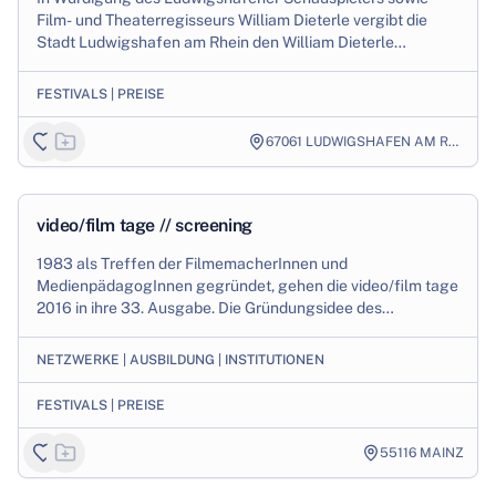
Film- und Theaterregisseurs William Dieterle vergibt die
Stadt Ludwigshafen am Rhein den William Dieterle
Filmpreis (Hauptpreis und Förderpreis) in ...
FESTIVALS | PREISE
67061
LUDWIGSHAFEN AM RHEIN
1
/
3
Production
video/film tage // screening
1983 als Treffen der FilmemacherInnen und
MedienpädagogInnen gegründet, gehen die video/film tage
2016 in ihre 33. Ausgabe. Die Gründungsidee des
gemeinsamen Sichtens von Filmen und der
Zusammenarbeit...
NETZWERKE | AUSBILDUNG | INSTITUTIONEN
FESTIVALS | PREISE
55116
MAINZ