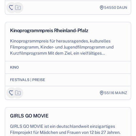
54550
DAUN
1
/
3
Production
Kinoprogrammpreis Rheinland-Pfalz
Kinoprogrammpreis für herausragendes, kulturelles
Filmprogramm, Kinder- und Jugendfilmprogramm und
Kurzfilmprogramm Mit dem Ziel, ein vielfältiges
Programmangebot auch jenseits der großen Kinoketten i...
KINO
FESTIVALS | PREISE
55116
MAINZ
1
/
3
Production
GIRLS GO MOVIE
GIRLS GO MOVIE ist ein deutschlandweit einzigartiges
Filmprojekt für Mädchen und Frauen von 12 bis 27 Jahren.