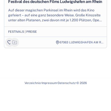
Production
Festival des deutschen Films Ludwigshafen am Rhein
Auf dieser magischen Parkinsel im Rhein wird das Kino
gefeiert – auf eine ganz besondere Weise. Große Kinozelte
unter alten Platanen, zwei davon mit je 1.200 Plätzen, Open-
Air-Kinos direkt am Rheinuf...
FESTIVALS | PREISE
67063
LUDWIGSHAFEN AM RHEIN
Verzeichnis
•
Impressum
•
Datenschutz
•
©
2026