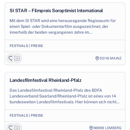
1
/
3
Production
SI STAR – Filmpreis Soroptimist International
Mit dem SI STAR wird eine herausragende Regisseurin für
einen Spiel- oder Dokumentarfilm ausgezeichnet, der
innerhalb der beiden vergangenen Jahre im
deutschsprachigen Raum entstanden ist. Der Preis f...
FESTIVALS | PREISE
55116
MAINZ
1
/
3
Production
Landesfilmfestival Rheinland-Pfalz
Das Landesfilmfestival Rheinland-Pfalz des BDFA
Landesverband Saarland/Rheinland-Pfalz ist eines von 14
bundesweiten Landesfilmfestivals. Hier können sich nicht
nur Mitglieder des BDFA (Bund deutscher...
FESTIVALS | PREISE
66969
LEMBERG