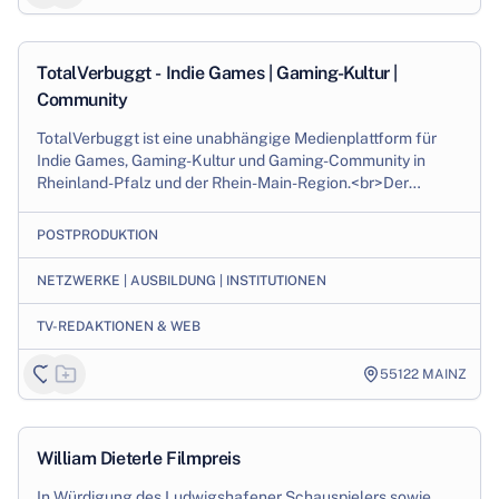
Production
TotalVerbuggt - Indie Games | Gaming-Kultur |
Community
TotalVerbuggt ist eine unabhängige Medienplattform für
Indie Games, Gaming-Kultur und Gaming-Community in
Rheinland-Pfalz und der Rhein-Main-Region.<br>Der
Schwerpunkt liegt auf der redaktionellen Beg...
POSTPRODUKTION
NETZWERKE | AUSBILDUNG | INSTITUTIONEN
TV-REDAKTIONEN & WEB
55122
MAINZ
Production
William Dieterle Filmpreis
In Würdigung des Ludwigshafener Schauspielers sowie