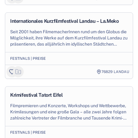
1
/
3
Production
Internationales Kurzfilmfestival Landau – La.Meko
Seit 2001 haben FilmemacherInnen rund um den Globus die
Möglichkeit, ihre Werke auf dem Kurzfilmfestival Landau zu
präsentieren, das alljährlich im idyllischen Städtchen
Landau in der Pfalz veranstalt...
FESTIVALS | PREISE
76829
LANDAU
1
/
3
Production
Krimifestival Tatort Eifel
Filmpremieren und Konzerte, Workshops und Wettbewerbe,
Krimilesungen und eine große Gala – alle zwei Jahre folgen
zahlreiche Vertreter der Filmbranche und Tausende Krimi-
Fans aus ganz Deutschland und ...
FESTIVALS | PREISE