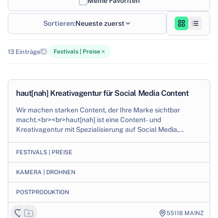
Meine Favoriten
Sortieren:
Neueste zuerst
13
Einträge
|
Festivals | Preise
1
/
3
Production
haut[nah] Kreativagentur für Social Media Content
Wir machen starken Content, der Ihre Marke sichtbar
macht.<br><br>haut[nah] ist eine Content- und
Kreativagentur mit Spezialisierung auf Social Media,
Videoproduktion und Contentstrategie. Das Team be...
FESTIVALS | PREISE
KAMERA | DROHNEN
POSTPRODUKTION
55118
MAINZ